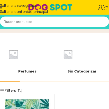
Saltar a la navegación
Saltar al contenido principal
Mineral
Inicio
/
Producto
Perfumes
Sin Categorizar
Filters