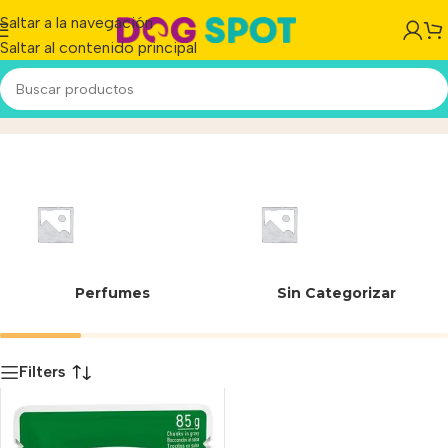
Saltar a la navegación
Saltar al contenido principal
mini adulto
Inicio
/
Producto
Perfumes
Sin Categorizar
Filters