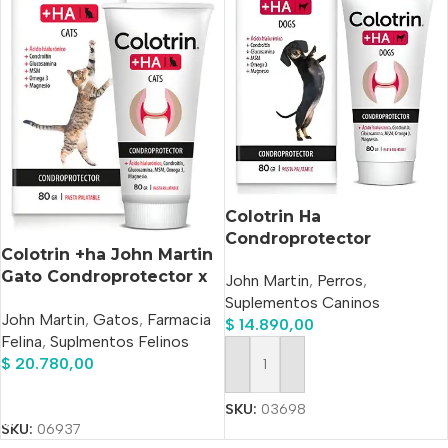
Colotrin Ha
Condroprotector
Colotrin +ha John Martin
Palatable Perros Pasta x
Gato Condroprotector x
John Martin
,
Perros
,
80grs
80gr
Suplementos Caninos
John Martin
,
Gatos
,
Farmacia
$
14.890,00
Felina
,
Suplmentos Felinos
$
20.780,00
Añadir Al Carrito
Añadir Al Carrito
SKU:
03698
SKU:
06937