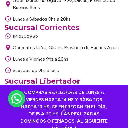
Gdor. Marcelino Ugarte 1999, Olivos, Provincia de
Buenos Aires
Lunes a Sábados 9hs a 20hs
Sucursal Corrientes
1145306985
Corrientes 1464, Olivos, Provincia de Buenos Aires
Lunes a Viernes 9hs a 20hs
Sábados de 9hs a 15hs
Sucursal Libertador
1168893524
COMPRAS REALIZADAS DE LUNES A
VIERNES HASTA 14 HS Y SÁBADOS
Av. del Libertador 1915, Vte. López, Provincia de
HASTA 13 HS, SE ENTREGAN EN EL DÍA,
Buenos Aires
DE 15 A 20 HS, LAS REALIZADAS
Lunes a Viernes de 9hs a 13hs / 16hs a 20hs
DOMINGOS O FERIADOS, AL SIGUIENTE