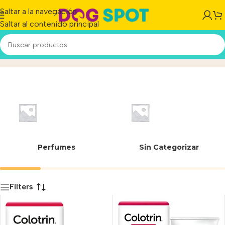
Saltar a la navegación
Saltar al contenido principal
Msm
Inicio
/
Producto
Perfumes
Sin Categorizar
Filters