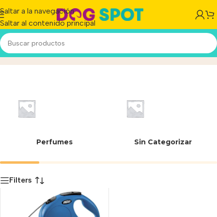
Saltar a la navegación
Saltar al contenido principal
New Classic
Inicio
/
Producto
Perfumes
Sin Categorizar
Filters