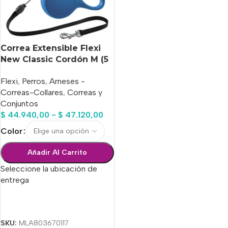
Correa Extensible Flexi
New Classic Cordón M (5
M / 20 Kg)
Flexi
,
Perros
,
Arneses -
Correas-Collares
,
Correas y
Conjuntos
$
44.940,00
-
$
47.120,00
Color
Añadir Al Carrito
Seleccione la ubicación de
entrega
Seleccionar Opciones
SKU:
MLA803670117