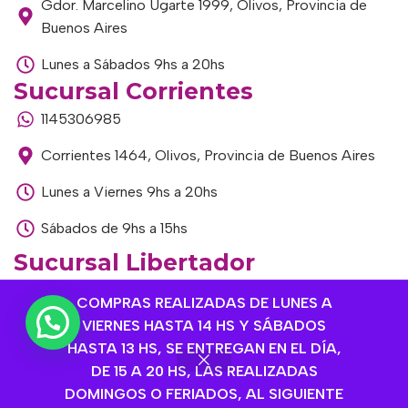
Gdor. Marcelino Ugarte 1999, Olivos, Provincia de
Buenos Aires
Lunes a Sábados 9hs a 20hs
Sucursal Corrientes
1145306985
Corrientes 1464, Olivos, Provincia de Buenos Aires
Lunes a Viernes 9hs a 20hs
Sábados de 9hs a 15hs
Sucursal Libertador
1168893524
COMPRAS REALIZADAS DE LUNES A
VIERNES HASTA 14 HS Y SÁBADOS
Av. del Libertador 1915, Vte. López, Provincia de
HASTA 13 HS, SE ENTREGAN EN EL DÍA,
Buenos Aires
DE 15 A 20 HS, LAS REALIZADAS
Lunes a Viernes de 9hs a 13hs / 16hs a 20hs
DOMINGOS O FERIADOS, AL SIGUIENTE