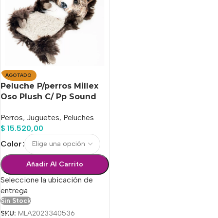
AGOTADO
Peluche P/perros Millex
Oso Plush C/ Pp Sound
20cm
Perros
,
Juguetes
,
Peluches
$
15.520,00
Color
Añadir Al Carrito
Seleccione la ubicación de
entrega
Sin Stock
SKU:
MLA2023340536