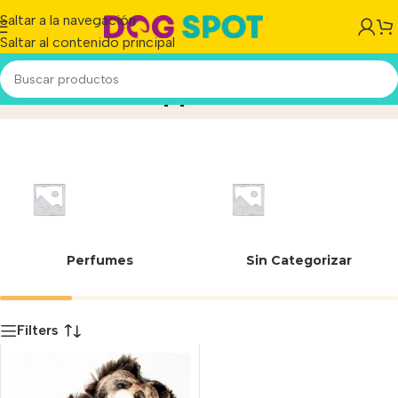
Saltar a la navegación
Saltar al contenido principal
Oso Plush c/pp Sound
Inicio
/
Producto
Perfumes
Sin Categorizar
Filters