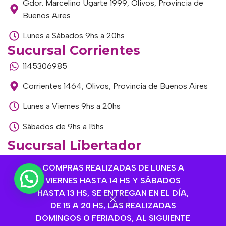
Gdor. Marcelino Ugarte 1999, Olivos, Provincia de
Buenos Aires
Lunes a Sábados 9hs a 20hs
Sucursal Corrientes
1145306985
Corrientes 1464, Olivos, Provincia de Buenos Aires
Lunes a Viernes 9hs a 20hs
Sábados de 9hs a 15hs
Sucursal Libertador
1168893524
COMPRAS REALIZADAS DE LUNES A
VIERNES HASTA 14 HS Y SÁBADOS
Av. del Libertador 1915, Vte. López, Provincia de
HASTA 13 HS, SE ENTREGAN EN EL DÍA,
Buenos Aires
DE 15 A 20 HS, LAS REALIZADAS
Lunes a Viernes de 9hs a 13hs / 16hs a 20hs
DOMINGOS O FERIADOS, AL SIGUIENTE