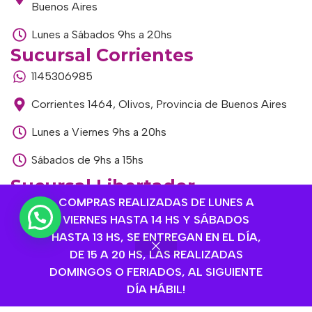
Buenos Aires
Lunes a Sábados 9hs a 20hs
Sucursal Corrientes
1145306985
Corrientes 1464, Olivos, Provincia de Buenos Aires
Lunes a Viernes 9hs a 20hs
Sábados de 9hs a 15hs
Sucursal Libertador
COMPRAS REALIZADAS DE LUNES A
1168893524
VIERNES HASTA 14 HS Y SÁBADOS
Av. del Libertador 1915, Vte. López, Provincia de
HASTA 13 HS, SE ENTREGAN EN EL DÍA,
Buenos Aires
DE 15 A 20 HS, LAS REALIZADAS
DOMINGOS O FERIADOS, AL SIGUIENTE
Lunes a Viernes de 9hs a 13hs / 16hs a 20hs
DÍA HÁBIL!
Sábados de 9hs a 15hs