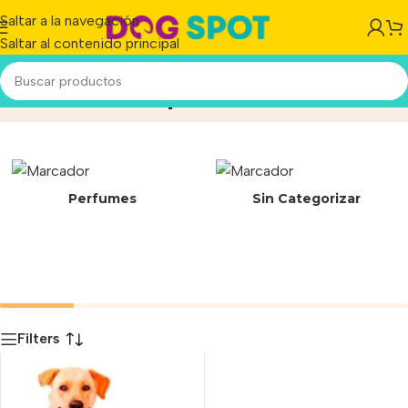
Saltar a la navegación
Saltar al contenido principal
Outdoor Carpet
Inicio
/
Producto
Perfumes
Sin Categorizar
Filters