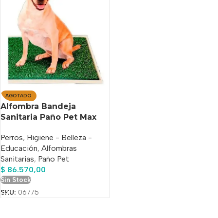
AGOTADO
Alfombra Bandeja
Sanitaria Paño Pet Max
Outdoor 55x70cm
Perros
,
Higiene - Belleza -
Educación
,
Alfombras
Sanitarias
,
Paño Pet
$
86.570,00
Sin Stock
SKU:
06775