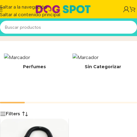
Saltar a la navegación
Saltar al contenido principal
OYEFLY
Inicio
/
Producto
Perfumes
Sin Categorizar
Filters