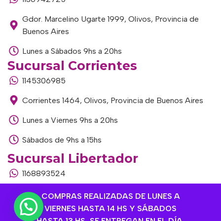
Gdor. Marcelino Ugarte 1999, Olivos, Provincia de
Buenos Aires
Lunes a Sábados 9hs a 20hs
Sucursal Corrientes
1145306985
Corrientes 1464, Olivos, Provincia de Buenos Aires
Lunes a Viernes 9hs a 20hs
Sábados de 9hs a 15hs
Sucursal Libertador
1168893524
Av. del Libertador 1915, Vte. López, Provincia de
COMPRAS REALIZADAS DE LUNES A
Buenos Aires
VIERNES HASTA 14 HS Y SÁBADOS
HASTA 13 HS, SE ENTREGAN EN EL DÍA,