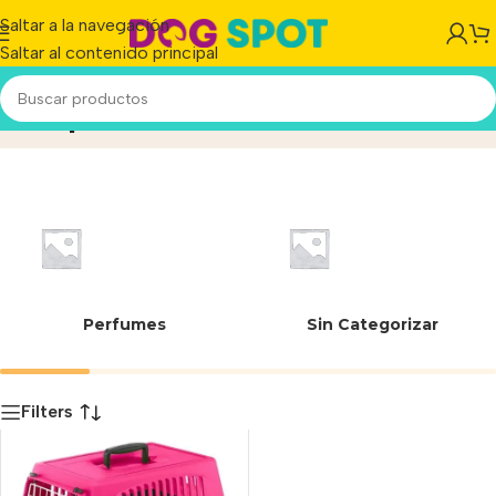
Saltar a la navegación
Saltar al contenido principal
Pequeñas
Inicio
/
Producto
Perfumes
Sin Categorizar
Filters