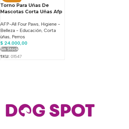
Torno Para Uñas De
Mascotas Corta Uñas Afp
Bajo Ruido Blanco
AFP-All Four Paws
,
Higiene -
Belleza - Educación
,
Corta
úñas
,
Perros
$
24.000,00
Sin Stock
SKU:
01547