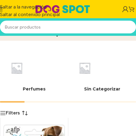
Saltar a la navegación
Saltar al contenido principal
Pet Salon Afp
Inicio
/
Producto
Perfumes
Sin Categorizar
Filters