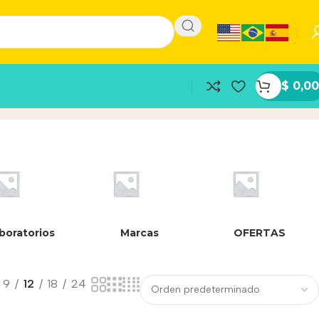
$
0,00
cto
boratorios
Marcas
OFERTAS
9
12
18
24