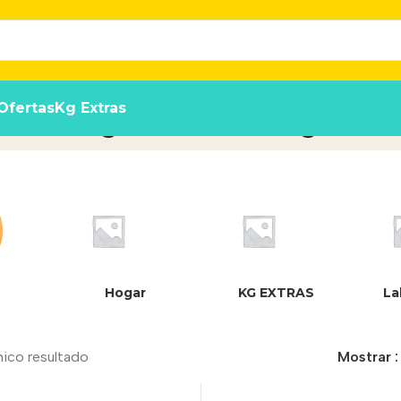
Ofertas
Kg Extras
ic arena aglomerante 5.3Kg
Inicio
/
Produ
Hogar
KG EXTRAS
La
nico resultado
Mostrar