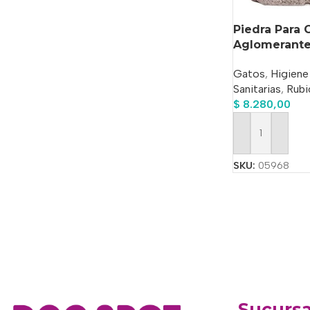
Piedra Para 
Aglomerante
Gatos
,
Higiene
Sanitarias
,
Rubi
$
8.280,00
Añadir Al Carrit
SKU:
05968
Sucursa