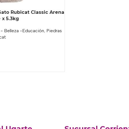
Gato Rubicat Classic Arena
 x 5.3kg
 - Belleza -Educación
,
Piedras
cat
o
l Ugarte
Sucursal Corrien