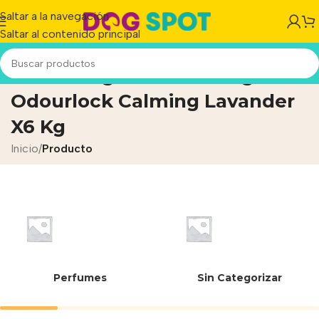
Saltar a la navegación
Saltar al contenido principal
Piedras Aglomerante P-gato
Odourlock Calming Lavander
X6 Kg
Inicio
/
Producto
Perfumes
Sin Categorizar