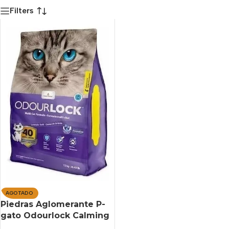
Filters
AGOTADO
Piedras Aglomerante P-
gato Odourlock Calming
Lavander X 6 Kg