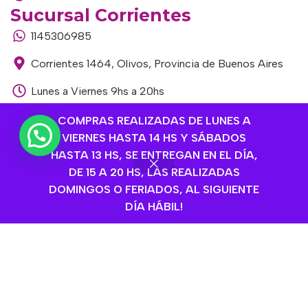
Sucursal Corrientes
1145306985
Corrientes 1464, Olivos, Provincia de Buenos Aires
Lunes a Viernes 9hs a 20hs
Sábados de 9hs a 15hs
COMPRAS REALIZADAS DE LUNES A
VIERNES HASTA 14 HS Y SÁBADOS
Sucursal Libertador
HASTA 13 HS, SE ENTREGAN EN EL DÍA,
1168893524
DE 15 A 20 HS, LAS REALIZADAS
DOMINGOS O FERIADOS, AL SIGUIENTE
Av. del Libertador 1915, Vte. López, Provincia de
DÍA HÁBIL!
Buenos Aires
Lunes a Viernes de 9hs a 13hs / 16hs a 20hs
Sábados de 9hs a 15hs