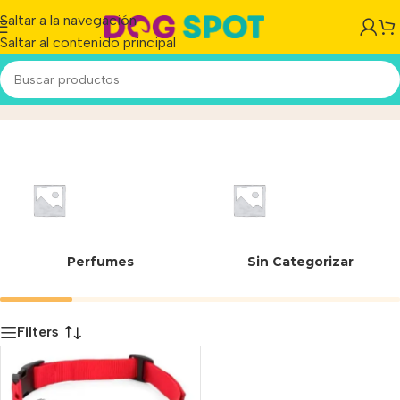
Saltar a la navegación
Saltar al contenido principal
PIG00-10777
Inicio
/
Producto
Perfumes
Sin Categorizar
Filters