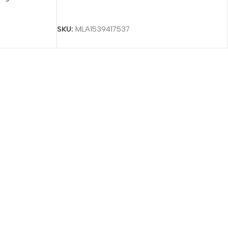
Seleccionar Opciones
SKU:
MLA1539417537