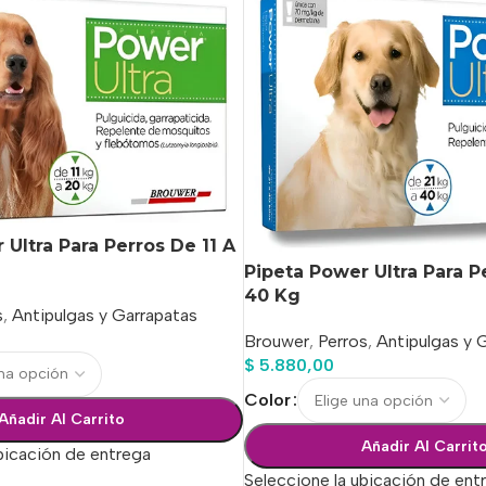
 Ultra Para Perros De 11 A
Pipeta Power Ultra Para P
40 Kg
s
,
Antipulgas y Garrapatas
Brouwer
,
Perros
,
Antipulgas y 
$
5.880,00
Color
Añadir Al Carrito
Añadir Al Carrit
bicación de entrega
Seleccione la ubicación de ent