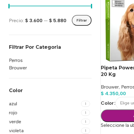
Precio:
$ 3.600
—
$ 5.880
Filtrar
Filtrar Por Categoria
Perros
Pipeta Power
Brouwer
20 Kg
Brouwer
,
Perro
Color
$
4.350,00
Color
azul
1
rojo
1
verde
1
Seleccione la u
violeta
1