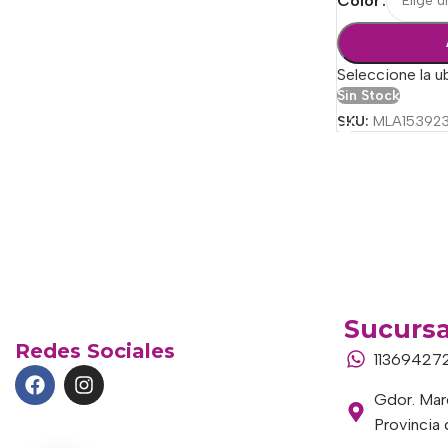
Color
Seleccione la u
Sin Stock
SKU:
MLA153923
Sucursa
Redes Sociales
11369427
Gdor. Marc
Provincia