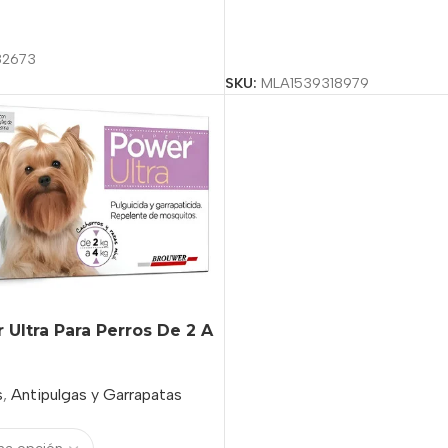
ciones
Seleccionar Opciones
82673
SKU:
MLA1539318979
 Ultra Para Perros De 2 A
s
,
Antipulgas y Garrapatas