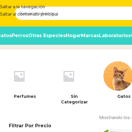
Saltar a la navegación
Saltar al contenido principal
atos
Perros
Otras Especies
Hogar
Marcas
Laboratorios
Power Ultra
Inicio
/
Producto
Perfumes
Sin
Gatos
Categorizar
Mostrando los 
Filtrar Por Precio