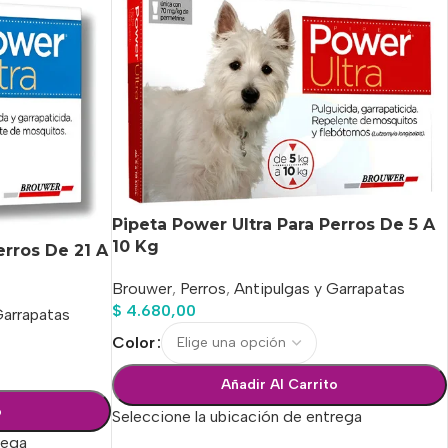
Pipeta Power Ultra Para Perros De 5 A
10 Kg
erros De 21 A
Brouwer
,
Perros
,
Antipulgas y Garrapatas
$
4.680,00
Garrapatas
Color
Añadir Al Carrito
o
Seleccione la ubicación de entrega
rega