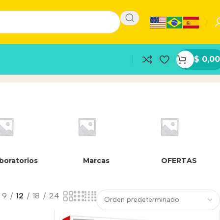
$
0,00
boratorios
Marcas
OFERTAS
9
12
18
24