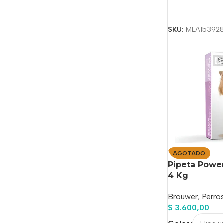
Seleccionar Op
SKU:
MLA15392
AGOTADO
Pipeta Power
4 Kg
Brouwer
,
Perro
$
3.600,00