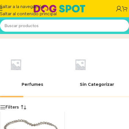
Saltar a la navegación
Saltar al contenido principal
Profesional
Inicio
/
Producto
Perfumes
Sin Categorizar
Filters