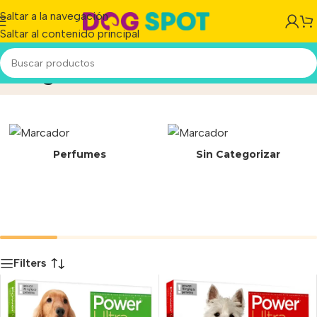
Saltar a la navegación
Saltar al contenido principal
Pulga
Inicio
/
Producto
Perfumes
Sin Categorizar
Filters