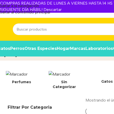
COMPRAS REALIZADAS DE LUNES A VIERNES HASTA 14 HS Y
Saltar a la navegación
SIGUIENTE DÍA HÁBIL!
Descartar
Saltar al contenido principal
atos
Perros
Otras Especies
Hogar
Marcas
Laboratorios
pulpa de remol
Inicio
/
Producto
Gatos
Perfumes
Sin
Categorizar
Mostrando el ú
Filtrar Por Categoria