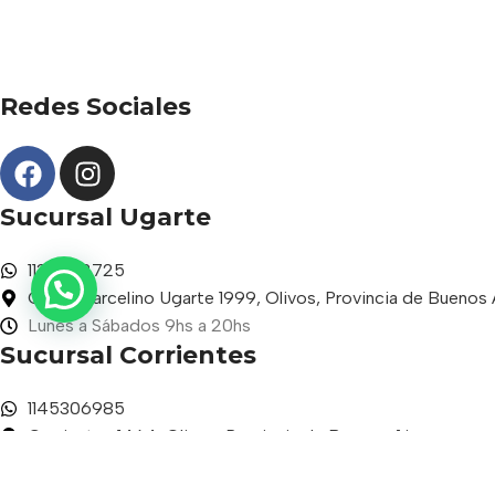
Redes Sociales
Sucursal Ugarte
1136942725
Gdor. Marcelino Ugarte 1999, Olivos, Provincia de Buenos 
Lunes a Sábados 9hs a 20hs
Sucursal Corrientes
1145306985
Corrientes 1464, Olivos, Provincia de Buenos Aires
Lunes a Viernes 9hs a 20hs
Sábados de 9hs a 15hs