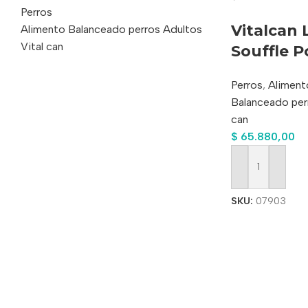
Perros
Vitalcan 
Alimento Balanceado perros Adultos
Vital can
Souffle P
340gs X P
Perros
,
Aliment
Balanceado per
can
$
65.880,00
Añadir Al Carrit
SKU:
07903