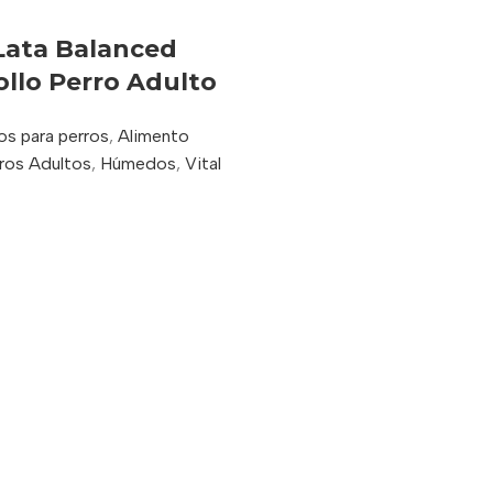
Lata Balanced
ollo Perro Adulto
ack 12 Latas
os para perros
,
Alimento
ros Adultos
,
Húmedos
,
Vital
o