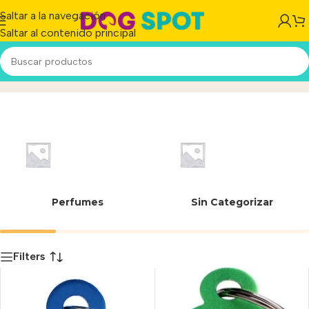
Saltar a la navegación
Saltar al contenido principal
REDONDA SMALL
Inicio
/
Producto
Perfumes
Sin Categorizar
Filters