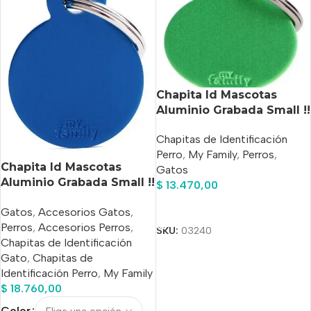
Chapita Id Mascotas
Aluminio Grabada Small !!
Entrega Hoy !!
Chapitas de Identificación
Perro
,
My Family
,
Perros
,
Chapita Id Mascotas
Gatos
Aluminio Grabada Small !!
$
13.470,00
Entrega Hoy !!
Añadir Al Carrito
Gatos
,
Accesorios Gatos
,
Perros
,
Accesorios Perros
,
SKU:
03240
Chapitas de Identificación
Gato
,
Chapitas de
Identificación Perro
,
My Family
$
18.760,00
Color