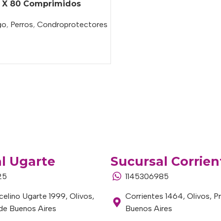
s X 80 Comprimidos
go
,
Perros
,
Condroprotectores
l Ugarte
Sucursal Corrien
25
1145306985
elino Ugarte 1999, Olivos,
Corrientes 1464, Olivos, P
 de Buenos Aires
Buenos Aires