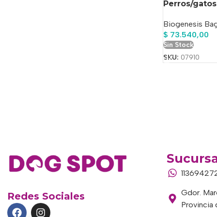
Perros/gato
Biogenesis Ba
$
73.540,00
Sin Stock
SKU:
07910
Sucursa
11369427
Gdor. Marc
Redes Sociales
Provincia