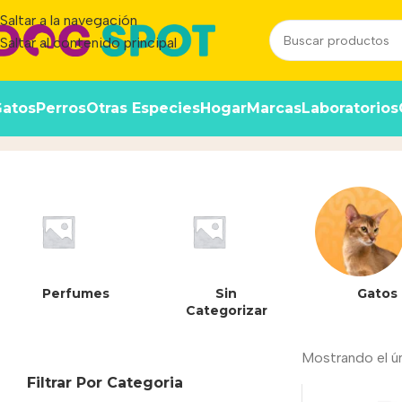
Saltar a la navegación
Saltar al contenido principal
atos
Perros
Otras Especies
Hogar
Marcas
Laboratorios
Sabroso
Inicio
/
Producto
Perfumes
Sin
Gatos
Categorizar
Mostrando el ú
Filtrar Por Categoria