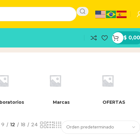
$
0,00
boratorios
Marcas
OFERTAS
9
12
18
24