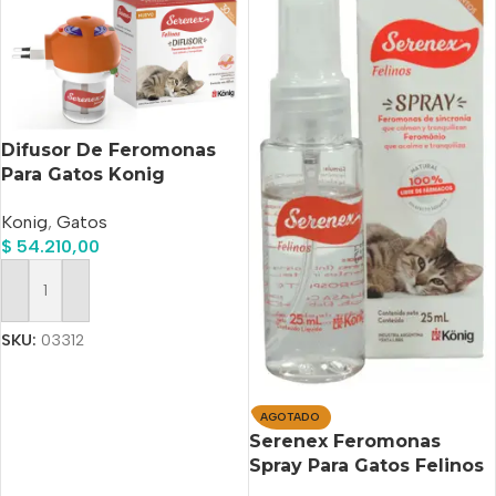
Difusor De Feromonas
Para Gatos Konig
Serenex Modificador De
Konig
,
Gatos
Conducta
$
54.210,00
Añadir Al Carrito
SKU:
03312
AGOTADO
Serenex Feromonas
Spray Para Gatos Felinos
X 25 Ml