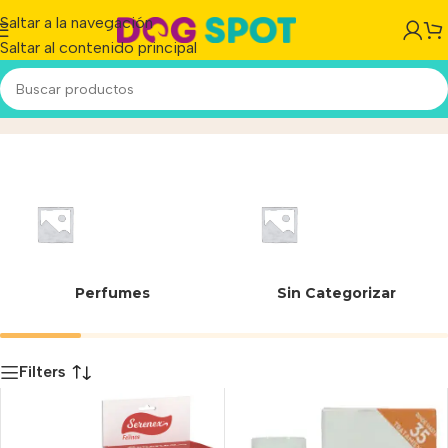
Saltar a la navegación
Saltar al contenido principal
Serenex
Inicio
/
Producto
Perfumes
Sin Categorizar
Filters