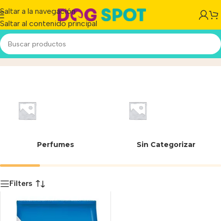
Saltar a la navegación
Saltar al contenido principal
Skincare
Inicio
/
Producto
Perfumes
Sin Categorizar
Filters