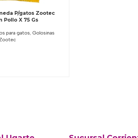
meda P/gatos Zootec
 Pollo X 75 Gs
os para gatos
,
Golosinas
Zootec
o
l Ugarte
Sucursal Corrien