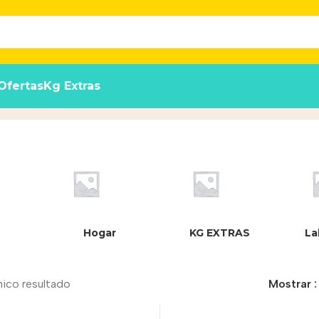
Ofertas
Kg Extras
or Pollo Para Gato X5 Uds
Inicio
/
Produ
Hogar
KG EXTRAS
La
nico resultado
Mostrar