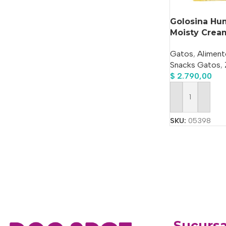
Golosina Hu
Moisty Cream
Gatos
,
Aliment
Snacks Gatos
,
$
2.790,00
Añadir Al Carrit
SKU:
05398
Sucursa