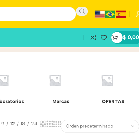
$
0,00
cto
boratorios
Marcas
OFERTAS
9
12
18
24