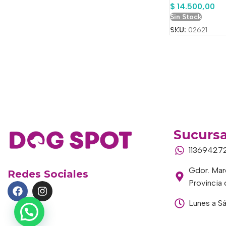
$
14.500,00
Sin Stock
SKU:
02621
Sucursa
11369427
Gdor. Marc
Redes Sociales
Provincia
Lunes a S