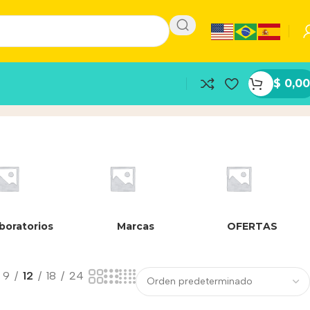
$
0,00
boratorios
Marcas
OFERTAS
9
12
18
24