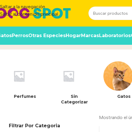
Saltar a la navegación
Saltar al contenido principal
atos
Perros
Otras Especies
Hogar
Marcas
Laboratorios
Sobrecitos
Inicio
/
Producto
Perfumes
Sin
Gatos
Categorizar
Mostrando el ú
Filtrar Por Categoria