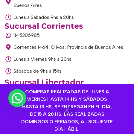
Buenos Aires
Lunes a Sábados 9hs a 20hs
Sucursal Corrientes
1145306985
Corrientes 1464, Olivos, Provincia de Buenos Aires
Lunes a Viernes 9hs a 20hs
Sábados de 9hs a 15hs
Sucursal Libertador
1168893524
COMPRAS REALIZADAS DE LUNES A
VIERNES HASTA 14 HS Y SÁBADOS
Av. del Libertador 1915, Vte. López, Provincia de
HASTA 13 HS, SE ENTREGAN EN EL DÍA,
Buenos Aires
DE 15 A 20 HS, LAS REALIZADAS
DOMINGOS O FERIADOS, AL SIGUIENTE
Lunes a Viernes de 9hs a 13hs / 16hs a 20hs
DÍA HÁBIL!