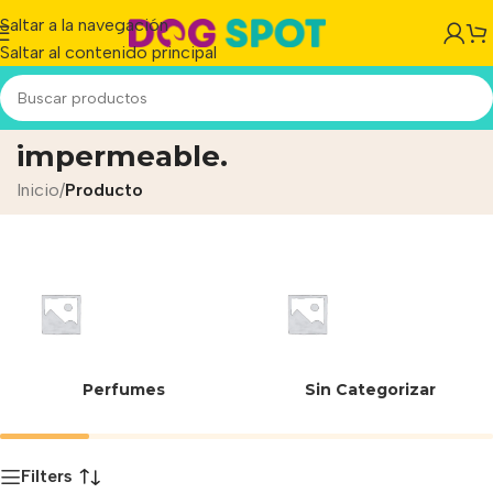
Saltar a la navegación
Saltar al contenido principal
Tela cordura resistente e
impermeable.
Inicio
/
Producto
Perfumes
Sin Categorizar
Filters