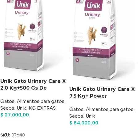
Unik Gato Urinary Care X
2.0 Kg+500 Gs De
Unik Gato Urinary Care X
Regalo+Pipeta
7.5 Kg+ Power
Gatos
,
Alimentos para gatos
,
Antipulgas de Regalo
Comprimido Antipulgas
Secos
,
Unik
,
KG EXTRAS
Gatos
,
Alimentos para gatos
,
De Regalo!!
$
27.000,00
Secos
,
Unik
$
84.000,00
Añadir Al Carrito
Añadir Al Carrito
SKU:
07640