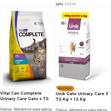
SKU:
03334
AGOTADO
Vital Can Complete
Unik Gato Urinary Care X
Urinary Care Gato x 7.5
7.5 Kg + 1.5 Kg
Kg
Gratis+Power
Gatos
,
Alimentos para gatos
,
Gatos
,
Alimentos para gatos
,
Comprimido Antipulgas