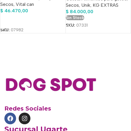
Secos
,
Vital can
Secos
,
Unik
,
KG EXTRAS
De Regalo!!
$
46.470,00
$
84.000,00
Sin Stock
Añadir Al Carrito
SKU:
07331
SKU:
07982
Redes Sociales
Sucursal Ugarte