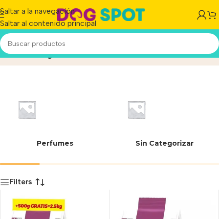
Saltar a la navegación
Saltar al contenido principal
Urinary Care
Inicio
/
Producto
Perfumes
Sin Categorizar
Filters