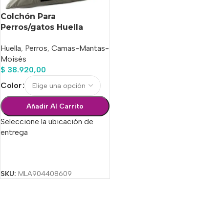
Colchón Para
Perros/gatos Huella
Venecia Summer N°4
Huella
,
Perros
,
Camas-Mantas-
Moisés
$
38.920,00
Color
Añadir Al Carrito
Seleccione la ubicación de
entrega
Seleccionar Opciones
SKU:
MLA904408609