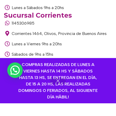
Lunes a Sábados 9hs a 20hs
Sucursal Corrientes
1145306985
Corrientes 1464, Olivos, Provincia de Buenos Aires
Lunes a Viernes 9hs a 20hs
Sábados de 9hs a 15hs
Sucursal Libertador
COMPRAS REALIZADAS DE LUNES A
VIERNES HASTA 14 HS Y SÁBADOS
1168893524
HASTA 13 HS, SE ENTREGAN EN EL DÍA,
Av. del Libertador 1915, Vte. López, Provincia de
DE 15 A 20 HS, LAS REALIZADAS
Buenos Aires
DOMINGOS O FERIADOS, AL SIGUIENTE
DÍA HÁBIL!
Lunes a Viernes de 9hs a 13hs / 16hs a 20hs
Sábados de 9hs a 15hs