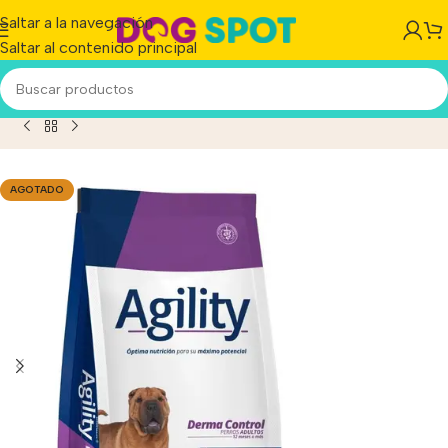
Saltar a la navegación
Saltar al contenido principal
roducto
/
Agility Perro Derma Control Perro Adulto x 15 kg.
AGOTADO