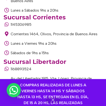
Buenos Aires
Lunes a Sábados 9hs a 20hs
Sucursal Corrientes
1145306985
Corrientes 1464, Olivos, Provincia de Buenos Aires
Lunes a Viernes 9hs a 20hs
Sábados de 9hs a 15hs
Sucursal Libertador
1168893524
Av. del Libertador 1915, Vte. López, Provincia de
Buenos Aires
COMPRAS REALIZADAS DE LUNES A
VIERNES HASTA 14 HS Y SÁBADOS
Lunes a Viernes de 9hs a 13hs / 16hs a 20hs
HASTA 13 HS, SE ENTREGAN EN EL DÍA,
DE 15 A 20 HS, LAS REALIZADAS
Sábados de 9hs a 15hs