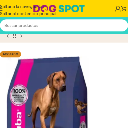
Saltar a la navegación
Saltar al contenido principal
io
/
Producto
/
Eukanuba Perro Senior +5 Raza Grande x15 kg
AGOTADO