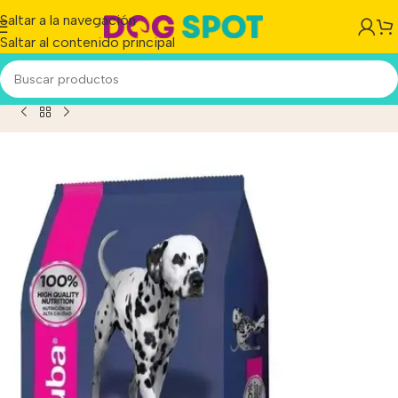
Saltar a la navegación
Saltar al contenido principal
icio
/
Producto
/
Eukanuba Perro Senior Raza Medianas x 3 kg