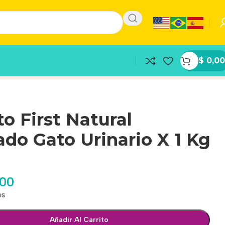
$
0,00
o First Natural
do Gato Urinario X 1 Kg
,00
es
Añadir Al Carrito