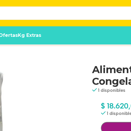
Ofertas
Kg Extras
inario X 1 Kg
Aliment
Congela
1 disponibles
$
18.620
1 disponibl