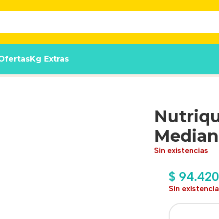
Ofertas
Kg Extras
lto +7 x 12 kg
Nutriq
Mediano
Sin existencias
$
94.420
Sin existenci