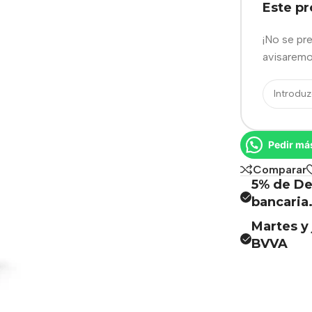
Este p
¡No se pr
avisaremo
Pedir má
Comparar
5% de De
bancaria
Martes y 
BVVA