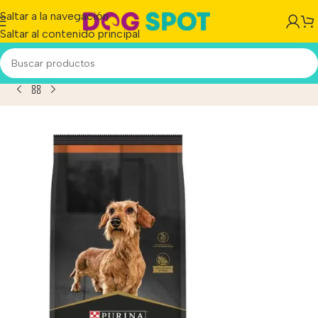
Saltar a la navegación
Saltar al contenido principal
in Perro Adulto De Raza Pequeña Salmón Y Arroz X 7.5 kg