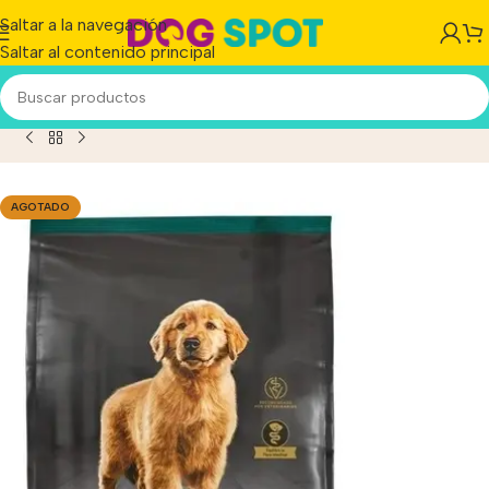
Saltar a la navegación
Saltar al contenido principal
an Optistart Puppy Perro Cachorro De Raza Mediana x 1 kg
AGOTADO