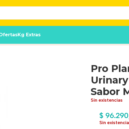
Ofertas
Kg Extras
ara Gato Adulto Sabor Mix x 7.5 kg
Pro Pla
Urinary
Sabor M
Sin existencias
$
96.290
Sin existenci