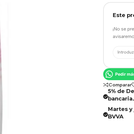
Este p
¡No se pr
avisaremo
Pedir má
Comparar
5% de De
bancaria
Martes y 
BVVA