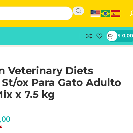
$
0,00
n Veterinary Diets
 St/ox Para Gato Adulto
ix x 7.5 kg
,00
as