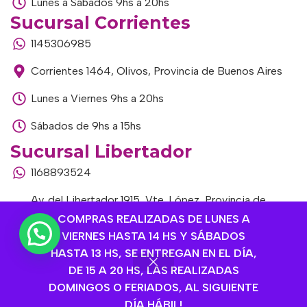
Lunes a Sábados 9hs a 20hs
Sucursal Corrientes
1145306985
Corrientes 1464, Olivos, Provincia de Buenos Aires
Lunes a Viernes 9hs a 20hs
Sábados de 9hs a 15hs
Sucursal Libertador
1168893524
Av. del Libertador 1915, Vte. López, Provincia de
Buenos Aires
COMPRAS REALIZADAS DE LUNES A
VIERNES HASTA 14 HS Y SÁBADOS
Lunes a Viernes de 9hs a 13hs / 16hs a 20hs
HASTA 13 HS, SE ENTREGAN EN EL DÍA,
DE 15 A 20 HS, LAS REALIZADAS
Sábados de 9hs a 15hs
DOMINGOS O FERIADOS, AL SIGUIENTE
DÍA HÁBIL!