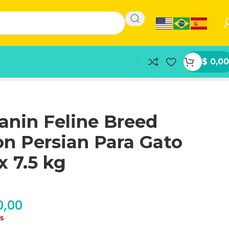
$
0,00
anin Feline Breed
on Persian Para Gato
x 7.5 kg
0,00
as