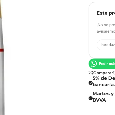
Este p
¡No se pr
avisaremo
Pedir má
Comparar
5% de De
bancaria
Martes y 
BVVA