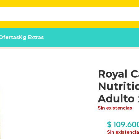
Ofertas
Kg Extras
n Para Gato Adulto x 7.5 kg
Royal C
Nutriti
Adulto 
Sin existencias
$
109.60
Sin existenci