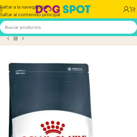
Saltar a la navegación
Saltar al contenido principal
rinary Care Para Gato Adulto Sabor Mix En Bolsa De 7.5 kg