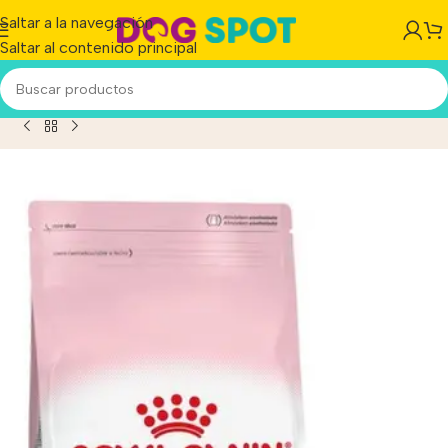
Saltar a la navegación
Saltar al contenido principal
6 Para Gato De Temprana Edad Sabor Mix En Bolsa De 1.5 kg