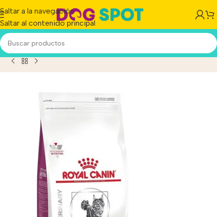
Saltar a la navegación
Saltar al contenido principal
e Early Renal Para Gato Adulto Sabor Mix En Bolsa De 3 kg