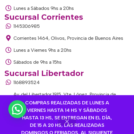
Lunes a Sábados 9hs a 20hs
Sucursal Corrientes
1145306985
Corrientes 1464, Olivos, Provincia de Buenos Aires
Lunes a Viernes 9hs a 20hs
Sábados de 9hs a 15hs
Sucursal Libertador
1168893524
Av. del Libertador 1915, Vte. López, Provincia de
Buenos Aires
COMPRAS REALIZADAS DE LUNES A
VIERNES HASTA 14 HS Y SÁBADOS
Lunes a Viernes de 9hs a 13hs / 16hs a 20hs
HASTA 13 HS, SE ENTREGAN EN EL DÍA,
DE 15 A 20 HS, LAS REALIZADAS
Sábados de 9hs a 15hs
DOMINGOS O FERIADOS, AL SIGUIENTE