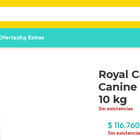
Ofertas
Kg Extras
ic Perro Adulto x 10 kg
Royal C
Canine 
10 kg
Sin existencias
$
116.760
Sin existenci