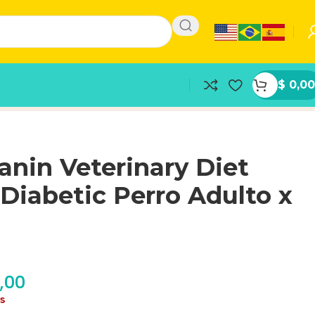
$
0,00
anin Veterinary Diet
Diabetic Perro Adulto x
,00
as