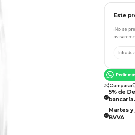
Este p
¡No se pr
avisaremo
Pedir má
Comparar
5% de De
bancaria
Martes y 
BVVA