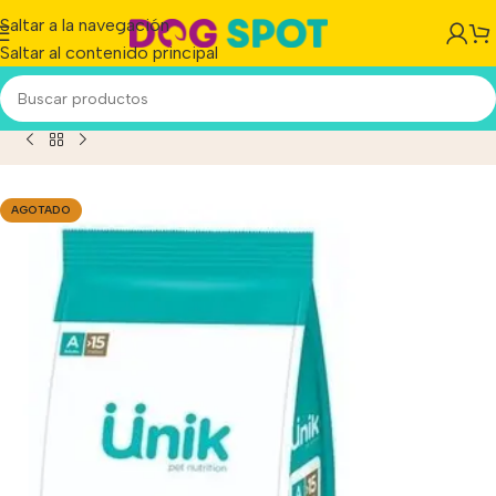
Saltar a la navegación
Saltar al contenido principal
ana Y Grande x 3 kg+Power Pipeta Antipulgas De Regalo!!
AGOTADO