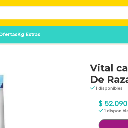
Ofertas
Kg Extras
Mediana x 12 kg
Vital c
De Raza
1 disponibles
$
52.090
1 disponibl