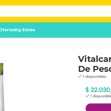
Ofertas
Kg Extras
x 3 kg
Vitalca
De Peso
1 disponibles
$
22.030
1 disponibl