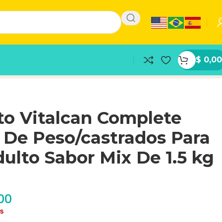
$
0,00
to Vitalcan Complete
 De Peso/castrados Para
ulto Sabor Mix De 1.5 kg
00
as