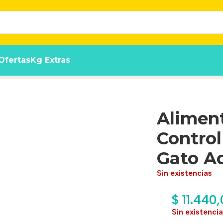
Ofertas
Kg Extras
eso/castrados Para Gato Adulto Sabor Mix De 1.5 kg
Alimen
Control
Gato Ad
Sin existencias
$
11.440,
Sin existenci