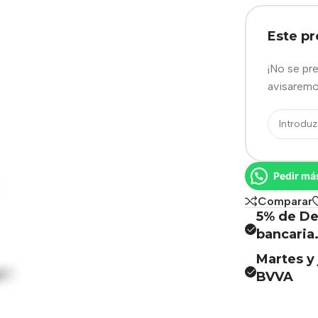
Este p
¡No se pr
avisaremo
Pedir má
Comparar
5% de De
bancaria
Martes y 
BVVA