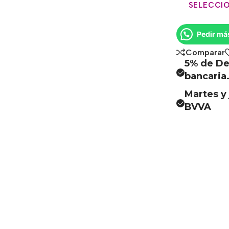
SELECCIO
Pedir má
Comparar
5% de De
bancaria
Martes y 
BVVA