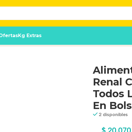
Ofertas
Kg Extras
ra Perro Adulto Todos Los Tamaños Sabor Mix En Bolsa De 
Aliment
Renal C
Todos 
En Bols
2 disponibles
$
20.070