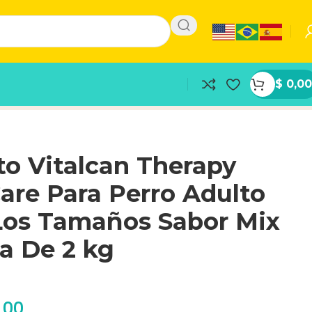
$
0,00
2 kg
o Vitalcan Therapy
are Para Perro Adulto
Los Tamaños Sabor Mix
a De 2 kg
,00