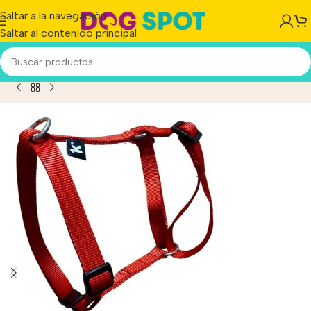
Saltar a la navegación
Saltar al contenido principal
cto
/
Arnes Perro Brakko Nylon Premium Fast Lock X-large