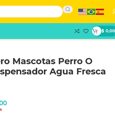
$
0,00
ro Mascotas Perro O
ispensador Agua Fresca
,00
as