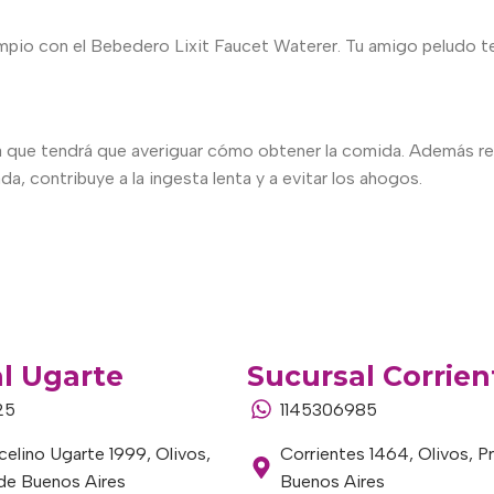
limpio con el Bebedero Lixit Faucet Waterer. Tu amigo peludo
e, ya que tendrá que averiguar cómo obtener la comida. Además 
da, contribuye a la ingesta lenta y a evitar los ahogos.
l Ugarte
Sucursal Corrien
25
1145306985
elino Ugarte 1999, Olivos,
Corrientes 1464, Olivos, P
 de Buenos Aires
Buenos Aires