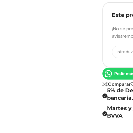
Este p
¡No se pr
avisaremo
Pedir má
Comparar
5% de De
bancaria
Martes y 
BVVA