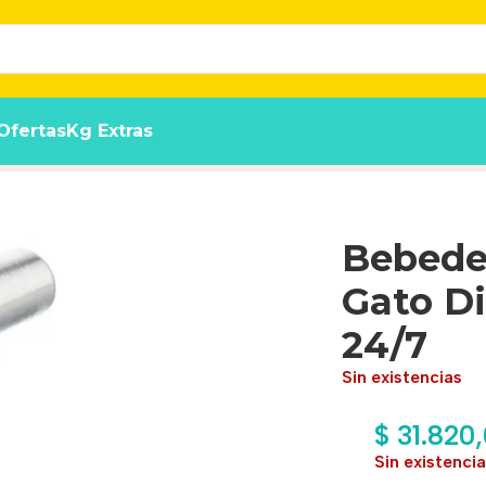
Ofertas
Kg Extras
sador Agua Fresca 24/7
Bebede
Gato D
24/7
Sin existencias
$
31.820
Sin existenci