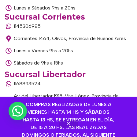
Lunes a Sábados 9hs a 20hs
Sucursal Corrientes
1145306985
Corrientes 1464, Olivos, Provincia de Buenos Aires
Lunes a Viernes 9hs a 20hs
Sábados de 9hs a 15hs
Sucursal Libertador
1168893524
Av. del Libertador 1915, Vte. López, Provincia de
Buenos Aires
COMPRAS REALIZADAS DE LUNES A
VIERNES HASTA 14 HS Y SÁBADOS
Lunes a Viernes de 9hs a 13hs / 16hs a 20hs
HASTA 13 HS, SE ENTREGAN EN EL DÍA,
DE 15 A 20 HS, LAS REALIZADAS
Sábados de 9hs a 15hs
DOMINGOS O FERIADOS, AL SIGUIENTE