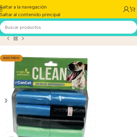
Saltar a la navegación
Saltar al contenido principal
to
/
Bolsas Cancat Recolectora De Heces Perros X 16 Rollos
AGOTADO