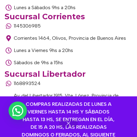
Lunes a Sábados 9hs a 20hs
Sucursal Corrientes
1145306985
Corrientes 1464, Olivos, Provincia de Buenos Aires
Lunes a Viernes 9hs a 20hs
Sábados de 9hs a 15hs
Sucursal Libertador
1168893524
Av. del Libertador 1915, Vte. López, Provincia de
Buenos Aires
COMPRAS REALIZADAS DE LUNES A
VIERNES HASTA 14 HS Y SÁBADOS
Lunes a Viernes de 9hs a 13hs / 16hs a 20hs
HASTA 13 HS, SE ENTREGAN EN EL DÍA,
DE 15 A 20 HS, LAS REALIZADAS
Sábados de 9hs a 15hs
DOMINGOS O FERIADOS, AL SIGUIENTE