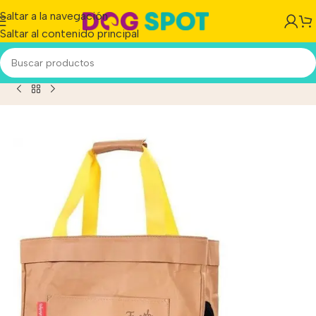
Saltar a la navegación
Saltar al contenido principal
lso Ibiyaya Washable Kraft Paper P/perro/gato Hasta 6 Kg