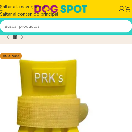
Saltar a la navegación
Saltar al contenido principal
Inicio
/
Producto
/
Botas Perro Prk´S Medium X 4 Unidades
AGOTADO