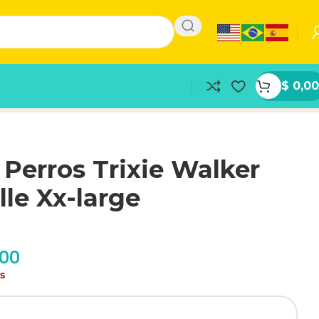
$
0,00
 Perros Trixie Walker
lle Xx-large
,00
as