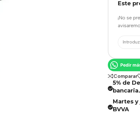
Este p
¡No se pr
avisaremo
Pedir má
Comparar
5% de De
bancaria
Martes y 
BVVA